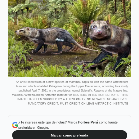
An artist impression of a new species of mammal, baptized with the name Orretherium
tzen and which inhabited Patagonia during the Upper Cretaceous, according to a study
published April 7, 2021 in the prestigious journal Scientific Reports of the Nature line.
Mauricio Alvarez/Chilean Antarctic Institute via REUTERS ATTENTION EDITORS - THIS
IMAGE HAS BEEN SUPPLIED BY A THIRD PARTY. NO RESALES. NO ARCHIVES.
MANDATORY CREDIT. MUST CREDIT CHILEAN ANTARCTIC INSTITUTE
¿Te interesa este tipo de notas? Marca
Forbes Perú
como fuente
preferida en Google.
Marcar como preferida