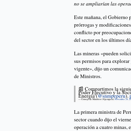
no se ampliarían las opera
Este mañana, el Gobierno p
prórrogas y modificaciones
conflicto por preocupacion
del sector en los últimos dí
Las mineras «pueden solici
sus permisos para explorar 
vigente», dijo un comunica
de Ministros.
📰 Compartimos la siguie
Poder Ejecutivo y la Soc
Energía (
@snmpeperu
).
— Consejo de Ministros (@pcmperu)
November 24, 2
La primera ministra de Per
sector cuando dijo el viern
operación a cuatro minas, 