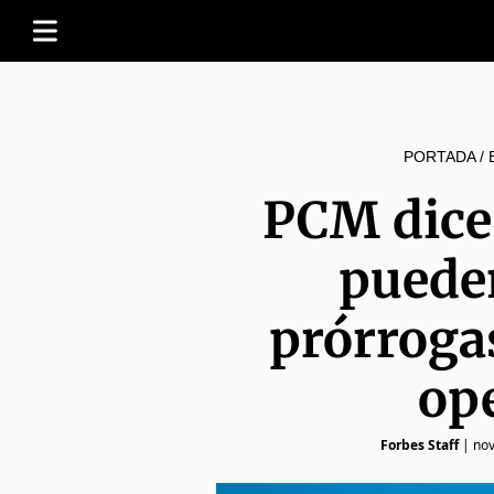
PORTADA
/
PCM dice
pueden
prórroga
op
Forbes Staff
|
nov