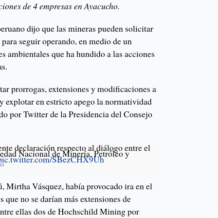
ciones de 4 empresas en Ayacucho.
eruano dijo que las mineras pueden solicitar
 para seguir operando, en medio de un
es ambientales que ha hundido a las acciones
as.
tar prorrogas, extensiones y modificaciones a
y explotar en estricto apego la normatividad
do por Twitter de la Presidencia del Consejo
nte declaración respecto al diálogo entre el
iedad Nacional de Minería, Petróleo y
pic.twitter.com/SBezCHX9Uh
021
ú, Mirtha Vásquez, había provocado ira en el
es que no se darían más extensiones de
entre ellas dos de Hochschild Mining por