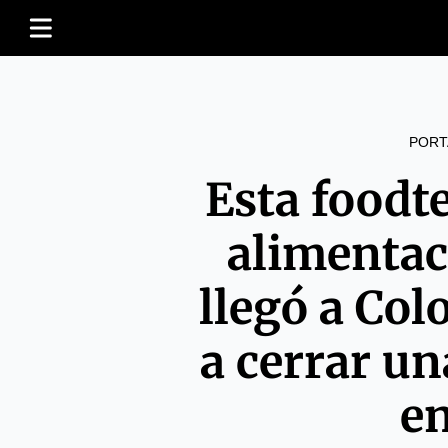
PORT
Esta foodt
alimentac
llegó a Co
a cerrar un
e