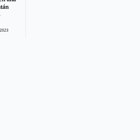
stán
s
 2023