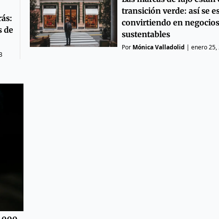
transición verde: así se e
rás:
convirtiendo en negocio
s de
sustentables
Por
Mónica Valladolid
|
enero 25,
3