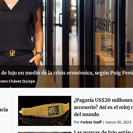
de lujo en medio de la crisis económica, según Puig Per
cero Chávez Quispe
¿Pagaría US$20 millones
accesorio? Así es el reloj
acia
del mundo
Por
Forbes Staff
|
marzo 30, 2023
Las marcas de lujo están