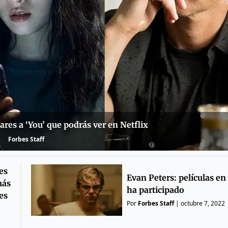
ares a ‘You’ que podrás ver en Netflix
Forbes Staff
es
Evan Peters: películas en
más
ha participado
es
Por
Forbes Staff
|
octubre 7, 2022