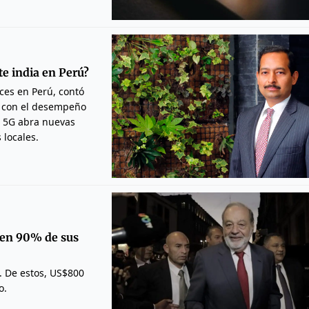
te india en Perú?
ces en Perú, contó
ea con el desempeño
l 5G abra nuevas
 locales.
 en 90% de sus
. De estos, US$800
o.