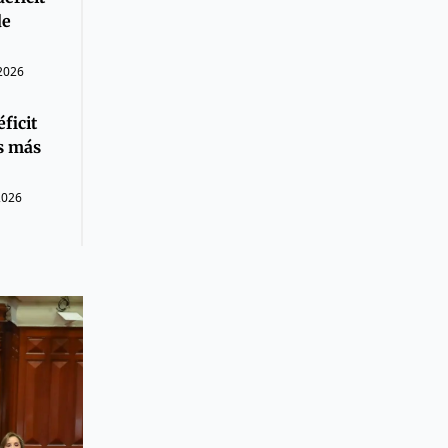
de
 2026
ficit
os más
2026