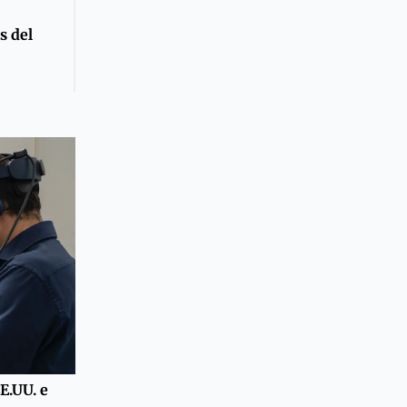
s del
E.UU. e