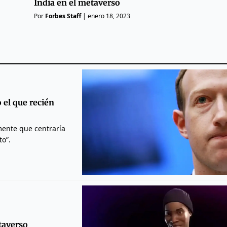
India en el metaverso
Por
Forbes Staff
|
enero 18, 2023
 el que recién
mente que centraría
to”.
etaverso