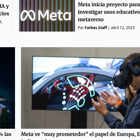
Meta inicia proyecto para
IA y
investigar usos educativo
cios
metaverso
9,
Por
Forbes Staff
|
abril 12, 2023
% las
Meta ve “muy prometedor” el papel de Europa, E