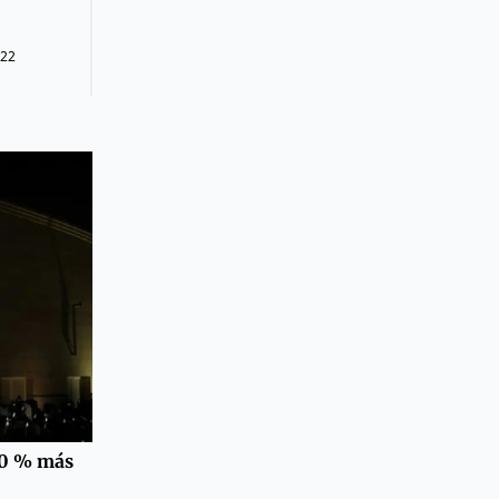
022
00 % más