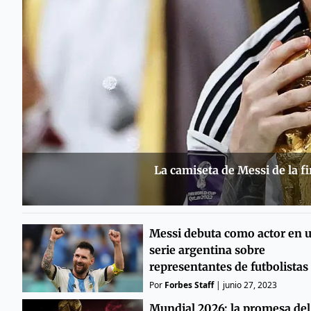
La camiseta de Messi de la fi
Messi debuta como actor en 
serie argentina sobre
representantes de futbolistas
Por
Forbes Staff
|
junio 27, 2023
Mundial 2026: la promesa del