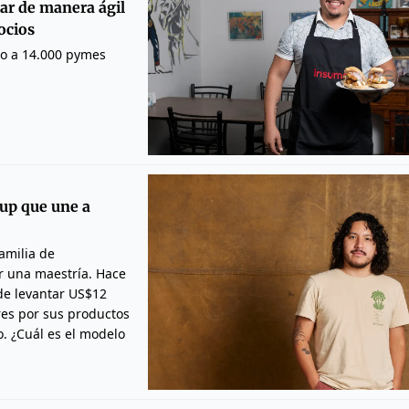
tar de manera ágil
ocios
do a 14.000 pymes
tup que une a
amilia de
er una maestría. Hace
de levantar US$12
res por sus productos
o. ¿Cuál es el modelo