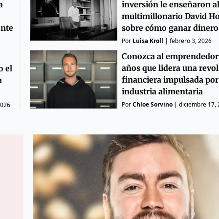
a
inversión le enseñaron a
multimillonario David 
ente
sobre cómo ganar dinero
Por
Luisa Kroll
|
febrero 3, 2026
Conozca al emprendedor
años que lidera una revo
o el
financiera impulsada por 
a
industria alimentaria
Por
Chloe Sorvino
|
diciembre 17,
2026