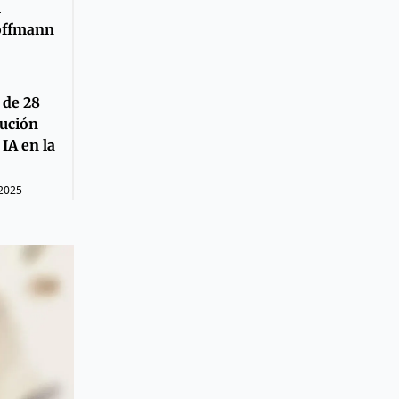
l
Hoffmann
 de 28
lución
IA en la
 2025