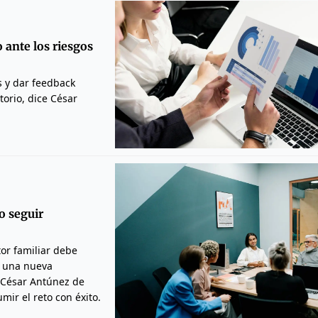
o ante los riesgos
s y dar feedback
orio, dice César
o seguir
tor familiar debe
y una nueva
, César Antúnez de
ir el reto con éxito.