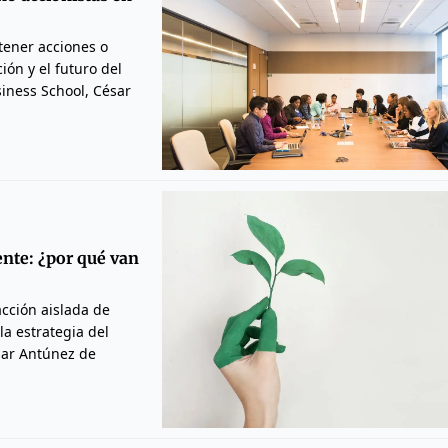
tener acciones o
ón y el futuro del
siness School, César
ente: ¿por qué van
cción aislada de
la estrategia del
ésar Antúnez de