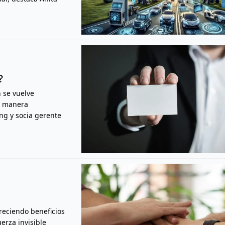
g?
 se vuelve
e manera
ing y socia gerente
reciendo beneficios
erza invisible